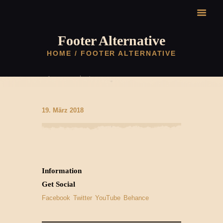
HOME
ABOUT US
Footer Alternative
HOME
FOOTER ALTERNATIVE
19. März 2018
Information
Get Social
Facebook
Twitter
YouTube
Behance