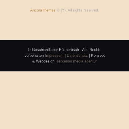
AncoraThemes
© {Y}. All rights reserved.
© Geschichtlicher Büchertisch . Alle Rechte
vorbehalten
Impressum
|
Datenschutz
| Konzept
& Webdesign:
espresso media agentur